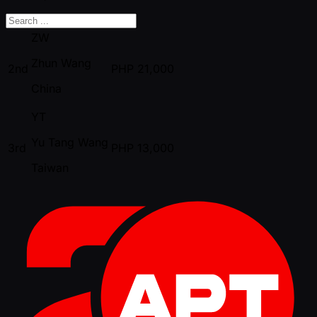
ZW
Zhun Wang
2nd
PHP
21,000
China
YT
Yu Tang Wang
3rd
PHP
13,000
Taiwan