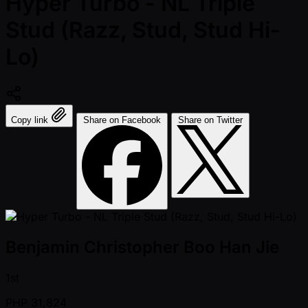
Hyper Turbo - NL Triple
Stud (Razz, Stud, Stud Hi-
Lo)
Copy link
Share on Facebook
Share on Twitter
Benjamin Christopher Boo Han Jie
1st
PHP
31,824