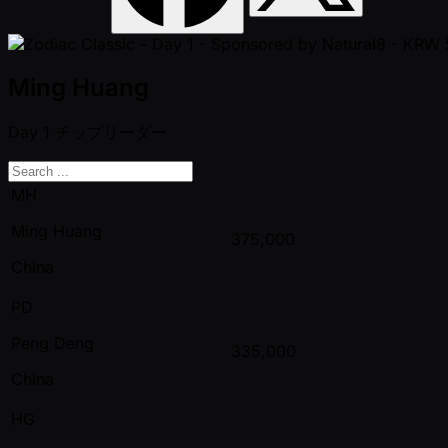
Ming Huang
Day 1
チップリーダー
MH
Ming Huang
375,000
China
PD
Peng Deng
335,000
China
HG