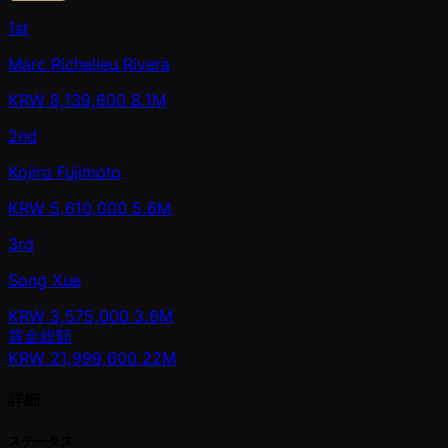
1st
Marc Richelieu Rivera
KRW
8,139,600
8.1M
2nd
Kojiro Fujimoto
KRW
5,610,000
5.6M
3rd
Song Xue
KRW
3,575,000
3.6M
賞金総額
KRW
21,999,600
22M
詳細
ステータス