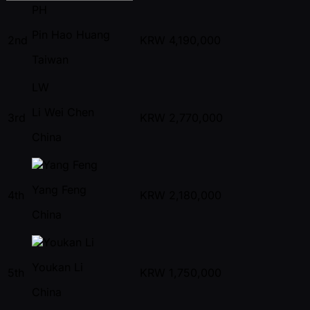
PH
Pin Hao Huang
2nd
KRW
4,190,000
Taiwan
LW
Li Wei Chen
3rd
KRW
2,770,000
China
Yang Feng
4th
KRW
2,180,000
China
Youkan Li
5th
KRW
1,750,000
China