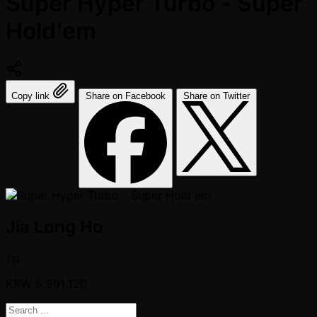
Super Hyper Turbo - Super
Hold'em
Copy link
Share on Facebook
Share on Twitter
Jia Long Ho
1st
KRW
5,991,120