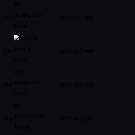
SW
Shuang Wan
10th
KRW
520,000
China
Baiyu Ni
11th
KRW
520,000
China
WX
Wenbin Xu
12th
KRW
470,000
China
EH
En Hao Chan
13th
KRW
470,000
Taiwan