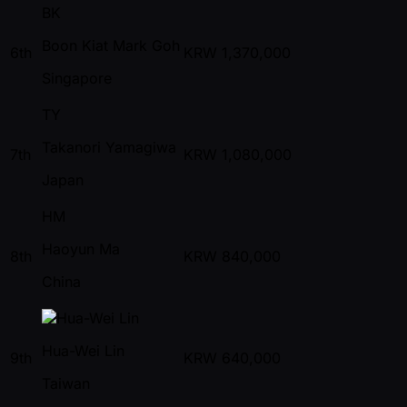
BK
Boon Kiat Mark Goh
6th
KRW
1,370,000
Singapore
TY
Takanori Yamagiwa
7th
KRW
1,080,000
Japan
HM
Haoyun Ma
8th
KRW
840,000
China
Hua-Wei Lin
9th
KRW
640,000
Taiwan