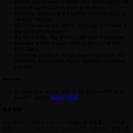
Players are allowed to forfeit their stack before the
close of registration in order to re-enter.
Final Day resumes at the earliest finishing point of
the Day 1 flights.
APT reserves to the right to drop play 8 handed at
any point of the event.
Big Blind Ante - Big Blind is paid before the Ante.
Redraws at end of each starting day and at the
Final Table.
Guarantee subject to Force Majeure including not
limited to, Earthquake, Flood, Typhoon, Epidemic,
and etc.
How to Play
To learn how to play any of the games offered by
the APT, please
CLICK HERE
免責事項
ウェブサイト上のトーナメント情報は参考情報としてのみご
利用ください。APTはライブトーナメント開催中に必要な変