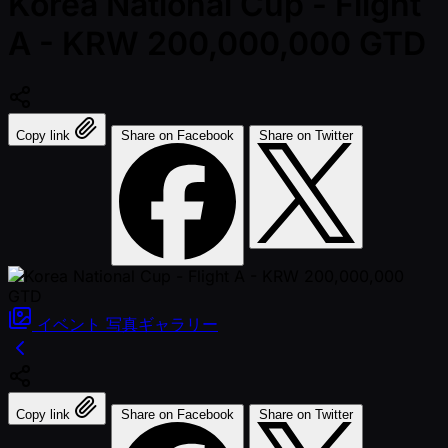
Korea National Cup - Flight
A - KRW 200,000,000 GTD
Copy link
Share on Facebook
Share on Twitter
イベント
写真ギャラリー
Copy link
Share on Facebook
Share on Twitter