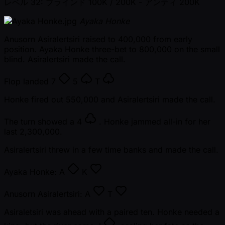
レベル 32: ブラインド 100K / 200K
- アンティ 200K
Ayaka Honke
Anusorn Asiralertsiri raised to 400,000 from early
position. Ayaka Honke three-bet to 800,000 on the small
blind. Asiralertsiri made the call.
Flop landed
7
5
T
Honke fired out 550,000 and Asiralertsiri made the call.
The turn showed a
4
. Honke jammed all-in for her
last 2,300,000.
Asiralertsiri threw in a few time banks and made the call.
Ayaka Honke:
A
K
Anusorn Asiralertsiri:
A
T
Asiraletsiri was ahead with a paired ten. Honke needed a