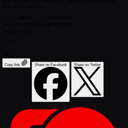
king, but the river came
J
, sealing her fate as the
13th place finisher.
Name
Chip Count
Anusorn Asiralertsiri
9,200,000
Ayaka Honke
0
シェア:
Copy link
Share on Facebook
Share on Twitter