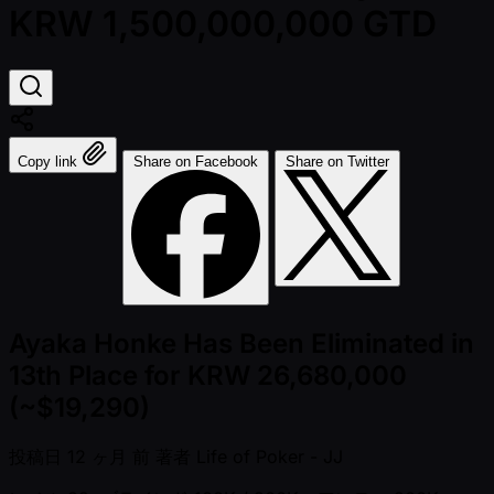
KRW 1,500,000,000 GTD
Copy link
Share on Facebook
Share on Twitter
Ayaka Honke Has Been Eliminated in
13th Place for KRW 26,680,000
(~$19,290)
投稿日
12 ヶ月 前
著者
Life of Poker - JJ