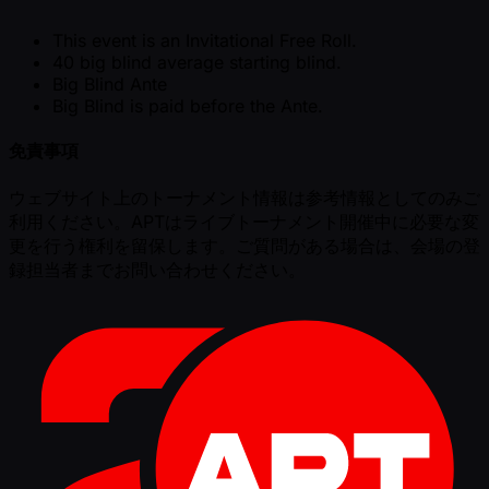
This event is an Invitational Free Roll.
40 big blind average starting blind.
Big Blind Ante
Big Blind is paid before the Ante.
免責事項
ウェブサイト上のトーナメント情報は参考情報としてのみご
利用ください。APTはライブトーナメント開催中に必要な変
更を行う権利を留保します。ご質問がある場合は、会場の登
録担当者までお問い合わせください。