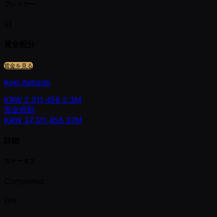
プレイヤー
91
賞金配分
賞金を見る
Koki Itabashi
KRW
2,311,456
2.3M
賞金総額
KRW
37,311,456
37M
詳細
ステータス
Completed
日付