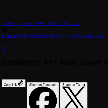
シリーズ
ニュース
ビデオ
APTストア
プレス
English
简体中文
繁體中文
日本語
한국어
ภาษาไทย
Tiếng Việt
Satellite to APT Main Event
Copy link
Share on Facebook
Share on Twitter