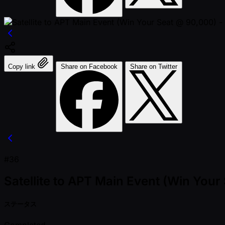
Copy link
Share on Facebook
Share on Twitter
#36
Satellite to APT Main Event (Win Your
ステータス
Completed