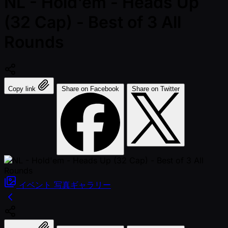
NL - Hold'em - Heads Up
(32 Cap) - Best of 3 All
Rounds
Copy link
Share on Facebook
Share on Twitter
イベント
写真ギャラリー