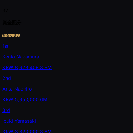
32
賞金配分
賞金を見る
1st
Kenta Nakamura
KRW
8,928,409
8.9M
2nd
Arita Naohiro
KRW
5,950,000
6M
3rd
Ibuki Yamasaki
KRW
3,820,000
3.8M