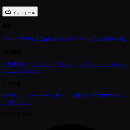
インストール
言語
简体中文
繁體中文
English
日本語
한국어
ภาษาไทย
Tiếng Việt
法的情報
ご利用規約
プライバシーポリシー
トーナメントルール
メデ
ィアガイドライン
リンク集
APTリンク
ポーカーハンドブック
APTストア
APTアカウン
ト
APTプレイ
SNSでフォロー