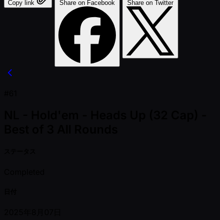
Copy link
Share on Facebook
Share on Twitter
#61
NL - Hold'em - Heads Up (32 Cap) -
Best of 3 All Rounds
ステータス
Completed
日付
2025年8月07日