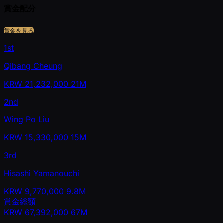
賞金配分
賞金を見る
1st
Qibang Cheung
KRW
21,232,000
21M
2nd
Wing Po Liu
KRW
15,330,000
15M
3rd
Hisashi Yamanouchi
KRW
9,770,000
9.8M
賞金総額
KRW
67,392,000
67M