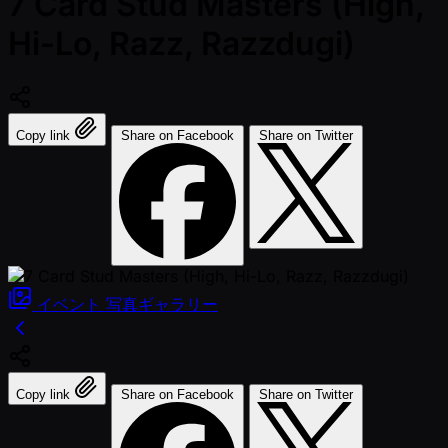
7 Card Stud Masters (High,
Hi-Lo, Razz, Razzdugi)
Copy link
Share on Facebook
Share on Twitter
イベント
写真ギャラリー
Copy link
Share on Facebook
Share on Twitter