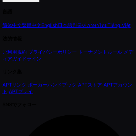
言語
简体中文
繁體中文
English
日本語
한국어
ภาษาไทย
Tiếng Việt
法的情報
ご利用規約
プライバシーポリシー
トーナメントルール
メデ
ィアガイドライン
リンク集
APTリンク
ポーカーハンドブック
APTストア
APTアカウン
ト
APTプレイ
SNSでフォロー