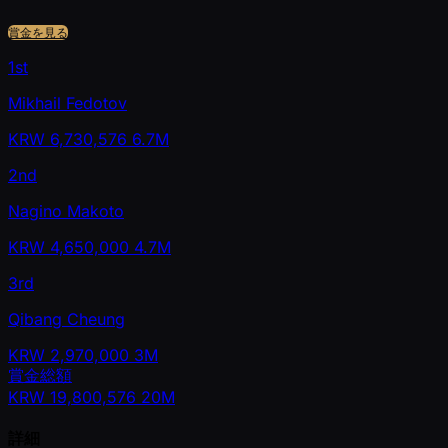
賞金を見る
1st
Mikhail Fedotov
KRW
6,730,576
6.7M
2nd
Nagino Makoto
KRW
4,650,000
4.7M
3rd
Qibang Cheung
KRW
2,970,000
3M
賞金総額
KRW
19,800,576
20M
詳細