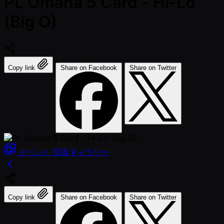
PL Omaha 5 Card - Hi-Lo
(Big O)
Copy link
Share on Facebook
Share on Twitter
イベント
写真ギャラリー
Copy link
Share on Facebook
Share on Twitter