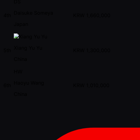
DS
Daisuke Someya
4th
KRW
1,660,000
Japan
Xiang Yu Yu
5th
KRW
1,300,000
China
HW
Haoyu Wang
6th
KRW
1,010,000
China