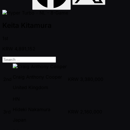
Keita Kitamura
1st
KRW
4,891,152
Craig Anthony Cooper
2nd
KRW
3,380,000
United Kingdom
HN
Hideki Nakamura
3rd
KRW
2,160,000
Japan