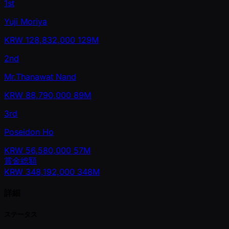
1st
Yuji Moriya
KRW
128,832,000
129M
2nd
Mr.Thanawat Nand
KRW
88,790,000
89M
3rd
Poseidon Ho
KRW
56,580,000
57M
賞金総額
KRW
348,192,000
348M
詳細
ステータス