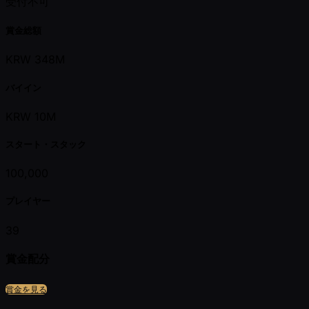
受付不可
賞金総額
KRW 348M
バイイン
KRW 10M
スタート・スタック
100,000
プレイヤー
39
賞金配分
賞金を見る