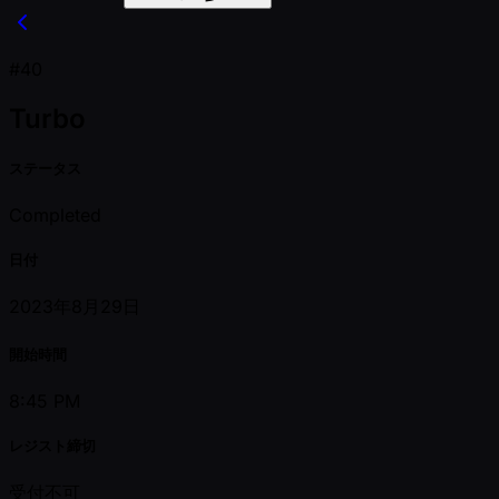
#40
Turbo
ステータス
Completed
日付
2023年8月29日
開始時間
8:45 PM
レジスト締切
受付不可