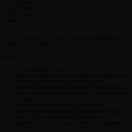
KRW
450,000
エントリー費
KRW
50,000
人件費
3%
プレイヤーはスタッフのサポートのために賞金総額の 3%
を寄付することを約束します
Mechanics
ITM is between 12% to 15%.
Players are allowed to forfeit their stack before the
close of registration in order to re-enter.
Event will drop down to 8 handed 1 table off the
money. (APT reserves to the right to start this event
8 handed)
Shot clocks are introduced at the start.
Players will initially receive 5 time banks and will
reset to 5 time banks at the Final Table.
Big Blind Ante - Ante is paid before the Big Blind.