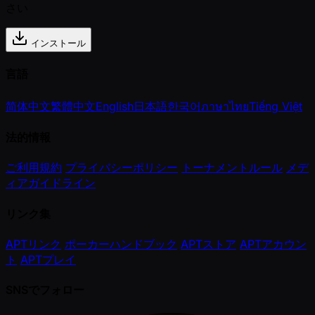
さい
インストール
言語
简体中文
繁體中文
English
日本語
한국어
ภาษาไทย
Tiếng Việt
法的情報
ご利用規約
プライバシーポリシー
トーナメントルール
メデ
ィアガイドライン
リンク集
APTリンク
ポーカーハンドブック
APTストア
APTアカウン
ト
APTプレイ
SNSでフォロー