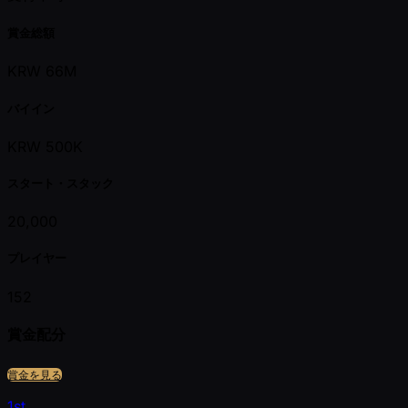
賞金総額
KRW 66M
バイイン
KRW 500K
スタート・スタック
20,000
プレイヤー
152
賞金配分
賞金を見る
1st