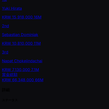
Yuki Hirata
KRW
15,918,000
16M
2nd
Sebastian Dominiak
KRW
10,810,000
11M
3rd
Napat Chokejindachai
KRW
7,130,000
7.1M
賞金総額
KRW
66,348,000
66M
詳細
ステータス