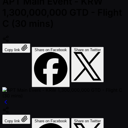
APT Main Event - KRW
1,300,000,000 GTD - Flight
C (30 mins)
Copy link
Share on Facebook
Share on Twitter
Copy link
Share on Facebook
Share on Twitter