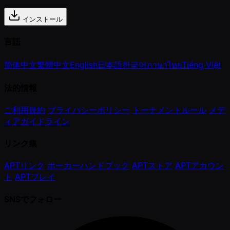
インストール
言語
简体中文
繁體中文
English
日本語
한국어
ภาษาไทย
Tiếng Việt
法的情報
ご利用規約
プライバシーポリシー
トーナメントルール
メデ
ィアガイドライン
リンク集
APTリンク
ポーカーハンドブック
APTストア
APTアカウン
ト
APTプレイ
SNSでフォロー