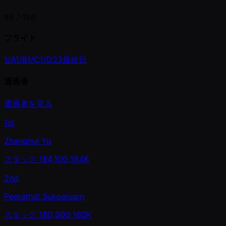
85 /
156
フライト
1/A
1/B
1/C
1/D
2
3
最終日
通過者
通過者を見る
1st
Zhanghui Yu
スタック
184,100
184K
2nd
Peerathat Sukpaisarn
スタック
180,300
180K