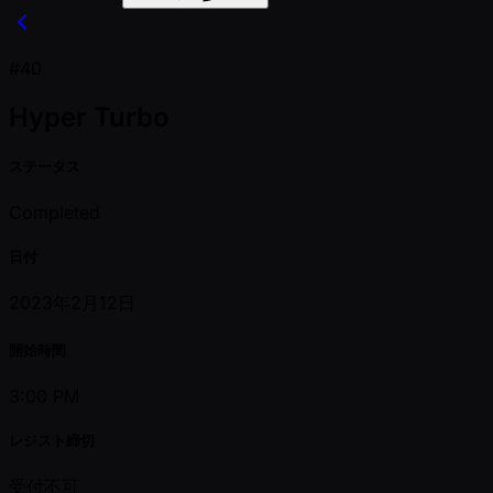
#40
Hyper Turbo
ステータス
Completed
日付
2023年2月12日
開始時間
3:00 PM
レジスト締切
受付不可