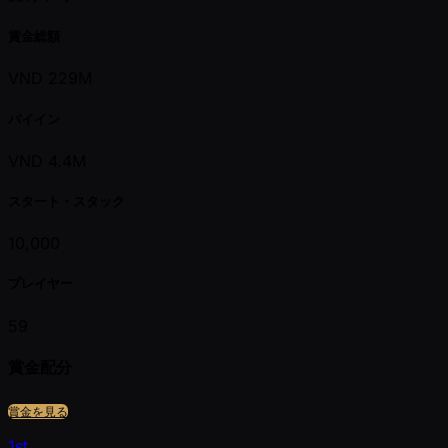
賞金総額
VND 229M
バイイン
VND 4.4M
スタート・スタック
10,000
プレイヤー
59
賞金配分
賞金を見る
1st