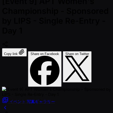
[Event 9] APT Women's
Championship - Sponsored
by LIPS - Single Re-Entry -
Day 1
Copy link
Share on Facebook
Share on Twitter
イベント
写真ギャラリー