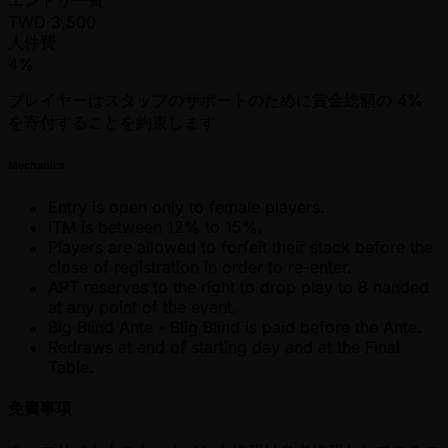
TWD
3,500
人件費
4%
プレイヤーはスタッフのサポートのために賞金総額の 4%
を寄付することを約束します
Mechanics
Entry is open only to female players.
ITM is between 12% to 15%.
Players are allowed to forfeit their stack before the
close of registration in order to re-enter.
APT reserves to the right to drop play to 8 handed
at any point of the event.
Big Blind Ante - Blig Blind is paid before the Ante.
Redraws at end of starting day and at the Final
Table.
免責事項