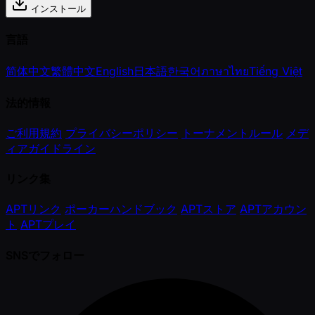
インストール
言語
简体中文
繁體中文
English
日本語
한국어
ภาษาไทย
Tiếng Việt
法的情報
ご利用規約
プライバシーポリシー
トーナメントルール
メデ
ィアガイドライン
リンク集
APTリンク
ポーカーハンドブック
APTストア
APTアカウン
ト
APTプレイ
SNSでフォロー