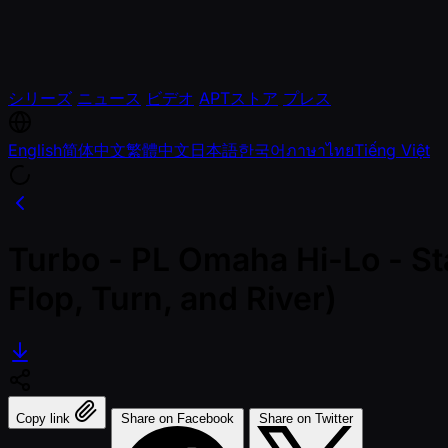
シリーズ
ニュース
ビデオ
APTストア
プレス
English
简体中文
繁體中文
日本語
한국어
ภาษาไทย
Tiếng Việt
Turbo - PL Omaha Hi-Lo - Sta
Flop, Turn, and River)
Copy link
Share on Facebook
Share on Twitter