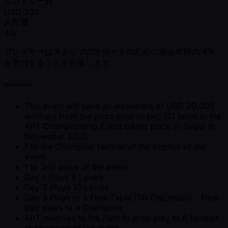
エントリー費
USD
330
人件費
4%
プレイヤーはスタッフのサポートのために賞金総額の 4%
を寄付することを約束します
Mechanics
This event will have an equivalent of USD 20,000
withheld from the prize pool as two (2) seats in the
APT Championship Event taking place in Taipei in
November 2026.
1 to the Champion (winner of the trophy) of the
event.
1 to 2nd place of the event.
Day 1 Plays 8 Levels
Day 2 Plays 10 Levels
Day 3 Plays to a Final Table (TD Discretion) - Final
Day plays to a Champion
APT reserves to the right to drop play to 8 handed