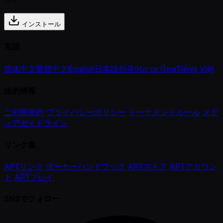
インストール
言語
简体中文
繁體中文
English
日本語
한국어
ภาษาไทย
Tiếng Việt
法的情報
ご利用規約
プライバシーポリシー
トーナメントルール
メデ
ィアガイドライン
リンク集
APTリンク
ポーカーハンドブック
APTストア
APTアカウン
ト
APTプレイ
SNSでフォロー