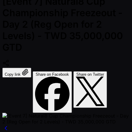
[Event 7] Natural8 Cup
Championship Freezeout -
Day 2 (Reg Open for 2
Levels) - TWD 35,000,000
GTD
Copy link
Share on Facebook
Share on Twitter