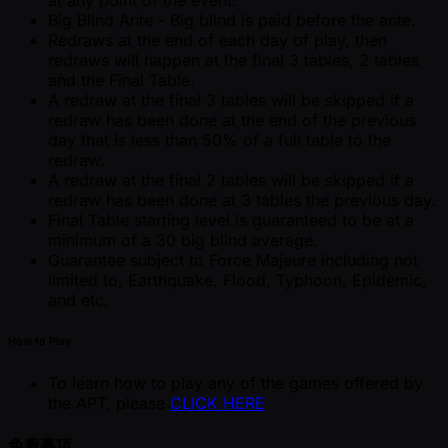
at any point of the event.
Big Blind Ante - Big blind is paid before the ante.
Redraws at the end of each day of play, then
redraws will happen at the final 3 tables, 2 tables
and the Final Table.
A redraw at the final 3 tables will be skipped if a
redraw has been done at the end of the previous
day that is less than 50% of a full table to the
redraw.
A redraw at the final 2 tables will be skipped if a
redraw has been done at 3 tables the previous day.
Final Table starting level is guaranteed to be at a
minimum of a 30 big blind average.
Guarantee subject to Force Majeure including not
limited to, Earthquake, Flood, Typhoon, Epidemic,
and etc.
How to Play
To learn how to play any of the games offered by
the APT, please
CLICK HERE
免責事項