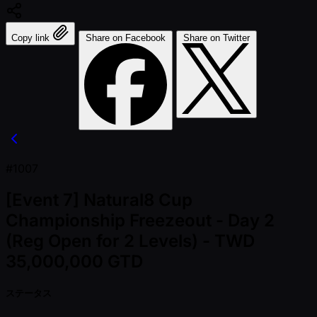
Copy link
Share on Facebook
Share on Twitter
#1007
[Event 7] Natural8 Cup
Championship Freezeout - Day 2
(Reg Open for 2 Levels) - TWD
35,000,000 GTD
ステータス