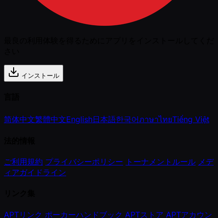
最良の利用体験を得るためにアプリをインストールしてくだ
さい
インストール
言語
简体中文
繁體中文
English
日本語
한국어
ภาษาไทย
Tiếng Việt
法的情報
ご利用規約
プライバシーポリシー
トーナメントルール
メデ
ィアガイドライン
リンク集
APTリンク
ポーカーハンドブック
APTストア
APTアカウン