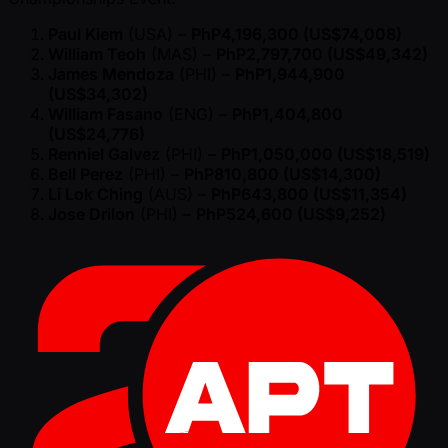
Paul Kiem
(USA) –
PhP4,196,300 (US$74,008)
William Teoh
(MAS) –
PhP2,797,700 (US$49,342)
James Mendoza
(PHI) –
PhP1,944,900
(US$34,302)
William Fasano
(ENG) –
PhP1,404,800
(US$24,776)
Renniel Galvez
(PHI) –
PhP1,050,000 (US$18,519)
Bell Perez
(PHI) –
PhP810,800 (US$14,300)
Li Lok Ching
(AUS) –
PhP643,800 (US$11,354)
Jose Drilon
(PHI) –
PhP524,600 (US$9,252)