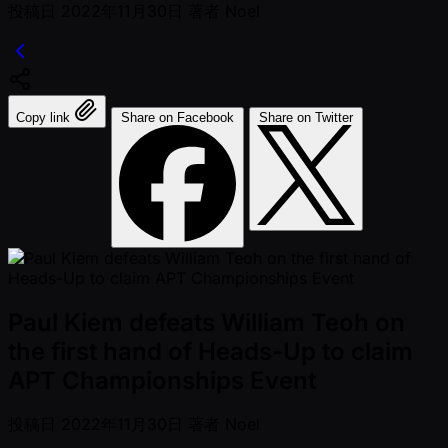
投稿日
2022年11月30日
著者
Noel
Copy link
Share on Facebook
Share on Twitter
Paul Kiem defeats William Teoh on
the first hand of Heads-Up to claim
APT Championships Event
投稿日
2022年11月30日
著者
Noel