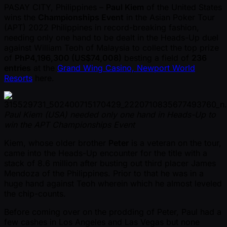
PASAY CITY, Philippines –
Paul Kiem
of the United States
wins the
Championships Event
in the Asian Poker Tour
(APT) 2022 Philippines in record-breaking fashion,
needing only one hand to be dealt in the Heads-Up duel
against William Teoh of Malaysia to collect the top prize
of
PhP4,196,300 (US$74,008)
besting a field of
236
entries
at the
Grand Wing Casino, Newport World
Resorts
here.
Paul Kiem (USA) needed only one hand in Heads-Up to
win the APT Championships Event
Kiem, whose older brother
Peter
is a veteran on the tour,
came into the Heads-Up encounter for the title with a
stack of 8.6 million after busting out third placer James
Mendoza of the Philippines. Prior to that he was in a
huge hand against Teoh wherein which he almost leveled
the chip-counts.
Before coming over on the prodding of Peter, Paul had a
few cashes in Los Angeles and Las Vegas but none