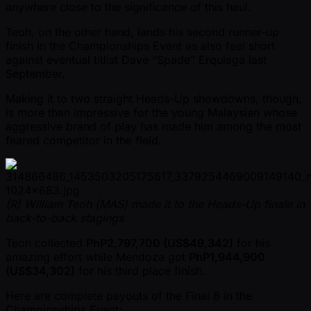
anywhere close to the significance of this haul.
Teoh, on the other hand, lands his second runner-up
finish in the Championships Event as also feel short
against eventual titlist Dave “Spade” Erquiaga last
September.
Making it to two straight Heads-Up showdowns, though,
is more than impressive for the young Malaysian whose
aggressive brand of play has made him among the most
feared competitor in the field.
(R) William Teoh (MAS) made it to the Heads-Up finale in
back-to-back stagings
Teoh collected
PhP2,797,700 (US$49,342)
for his
amazing effort while Mendoza got
PhP1,944,900
(US$34,302)
for his third place finish.
Here are complete payouts of the Final 8 in the
Championships Event: