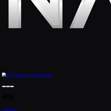
ซีรีส์
ดูเพิ่มเติม